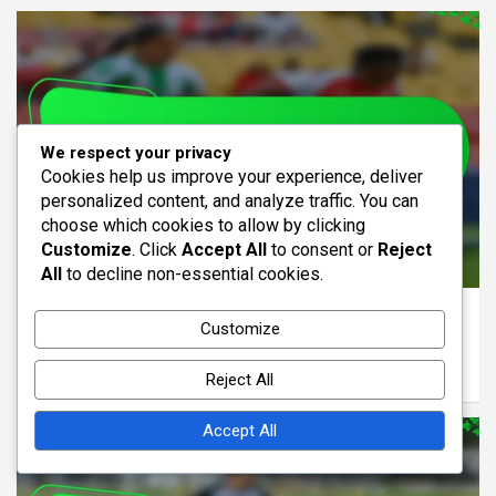
We respect your privacy
Cookies help us improve your experience, deliver
personalized content, and analyze traffic. You can
choose which cookies to allow by clicking
Customize
. Click
Accept All
to consent or
Reject
ANALYSE DE LA FORMATION 3-4-3
All
to decline non-essential cookies.
3-4-3 Formation : Flexibilité tactique,
Customize
ajustements en jeu, adaptabilité
16/02/2026
Samuel Grayson
Reject All
Accept All