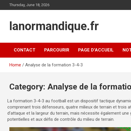
Skip
Thursday, June 18, 2026
to
content
lanormandique.fr
CONTACT
PARCOURIR
PAGE D’ACCUEIL
NOT
Home
Analyse de la formation 3-4-3
Category:
Analyse de la formati
La formation 3-4-3 au football est un dispositif tactique dynamiq
comprenant trois défenseurs, quatre milieux de terrain et trois
d’attaque et la largeur du terrain, mais nécessite également une 
potentielles et aux défis de contrôle du milieu de terrain.