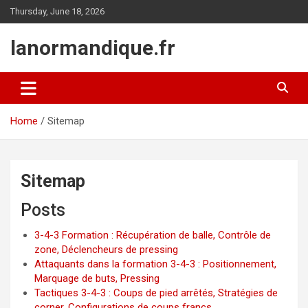
Skip
Thursday, June 18, 2026
to
content
lanormandique.fr
Home
Sitemap
Sitemap
Posts
3-4-3 Formation : Récupération de balle, Contrôle de
zone, Déclencheurs de pressing
Attaquants dans la formation 3-4-3 : Positionnement,
Marquage de buts, Pressing
Tactiques 3-4-3 : Coups de pied arrêtés, Stratégies de
corner, Configurations de coups francs