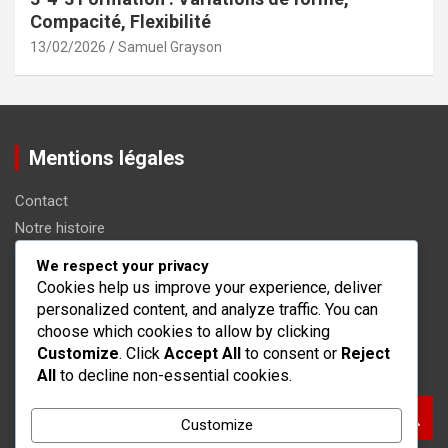
Compacité, Flexibilité
13/02/2026
Samuel Grayson
Mentions légales
Contact
Notre histoire
Préférences de cookies
We respect your privacy
Termes et conditions
Cookies help us improve your experience, deliver
personalized content, and analyze traffic. You can
Politique de confidentialité
choose which cookies to allow by clicking
Customize
. Click
Accept All
to consent or
Reject
Recherche
All
to decline non-essential cookies.
S
Customize
e