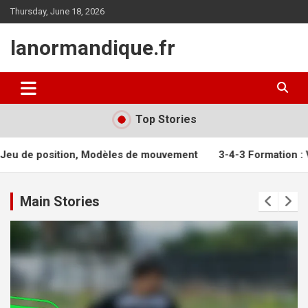
Skip
Thursday, June 18, 2026
to
content
lanormandique.fr
Top Stories
dèles de mouvement
3-4-3 Formation : Variations de forme, C
Main Stories