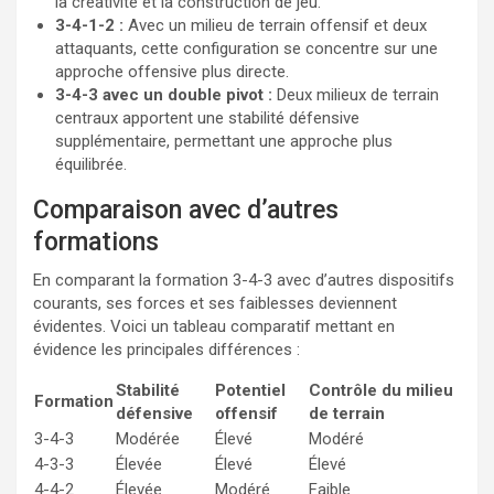
la créativité et la construction de jeu.
3-4-1-2 :
Avec un milieu de terrain offensif et deux
attaquants, cette configuration se concentre sur une
approche offensive plus directe.
3-4-3 avec un double pivot :
Deux milieux de terrain
centraux apportent une stabilité défensive
supplémentaire, permettant une approche plus
équilibrée.
Comparaison avec d’autres
formations
En comparant la formation 3-4-3 avec d’autres dispositifs
courants, ses forces et ses faiblesses deviennent
évidentes. Voici un tableau comparatif mettant en
évidence les principales différences :
Stabilité
Potentiel
Contrôle du milieu
Formation
défensive
offensif
de terrain
3-4-3
Modérée
Élevé
Modéré
4-3-3
Élevée
Élevé
Élevé
4-4-2
Élevée
Modéré
Faible