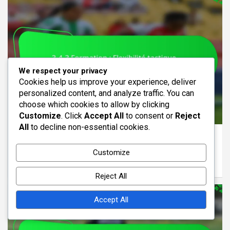
We respect your privacy
Cookies help us improve your experience, deliver
personalized content, and analyze traffic. You can
choose which cookies to allow by clicking
ANALYSE DE LA FORMATION 3-4-3
Customize
. Click
Accept All
to consent or
Reject
All
to decline non-essential cookies.
3-4-3 Formation : Flexibilité tactique,
ajustements en jeu, adaptabilité
Customize
16/02/2026
Samuel Grayson
Reject All
Accept All